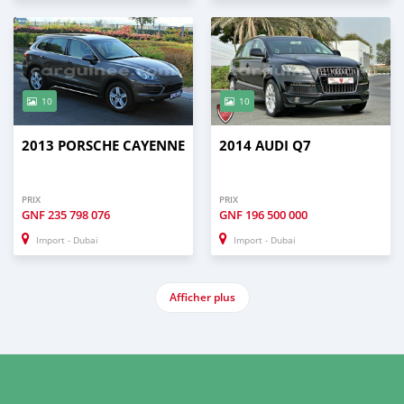
10
10
2013 PORSCHE CAYENNE
2014 AUDI Q7
PRIX
PRIX
GNF
235 798 076
GNF
196 500 000
Import - Dubai
Import - Dubai
Afficher plus