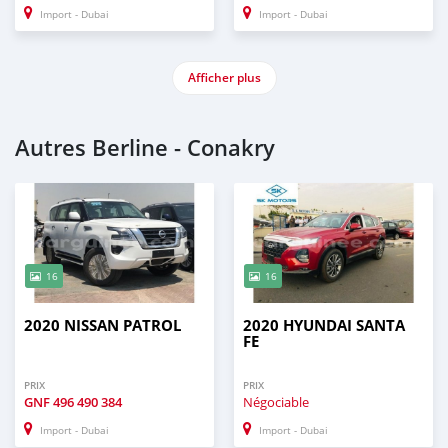
Import - Dubai
Import - Dubai
Afficher plus
Autres Berline - Conakry
16
16
2020 NISSAN PATROL
2020 HYUNDAI SANTA
FE
PRIX
PRIX
GNF
496 490 384
Négociable
Import - Dubai
Import - Dubai