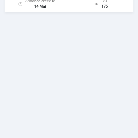
Annonce créée le
Vu
14 Mai
175