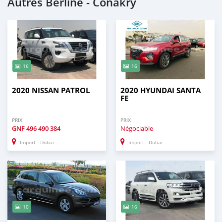
Autres Berline - Conakry
16
16
2020 NISSAN PATROL
2020 HYUNDAI SANTA
FE
PRIX
PRIX
GNF
496 490 384
Négociable
Import - Dubai
Import - Dubai
10
16