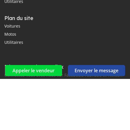
Utilitaires
Plan du site
Voitures
Motos
Utilitaires
Réseaux sociaux et flux
Appeler le vendeur
Envoyer le message
Connectez-vous avec nous sur Facebook, YouTube et Twitter.
Souscrire à la newsletter
aux alertes Email et SMS