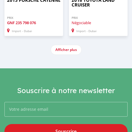
2013 PORSCHE CAYENNE
2018 TOYOTA LAND
CRUISER
PRIX
PRIX
GNF
235 798 076
Négociable
Import - Dubai
Import - Dubai
Afficher plus
Souscrire à notre newsletter
Souscrire