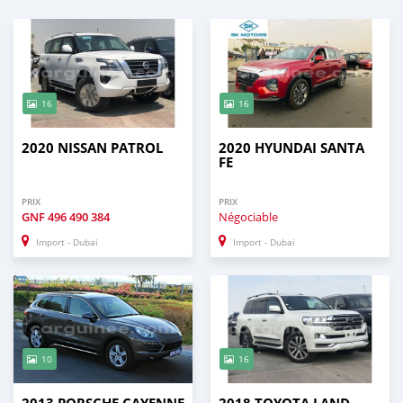
16
16
2020 NISSAN PATROL
2020 HYUNDAI SANTA
FE
PRIX
PRIX
GNF
496 490 384
Négociable
Import - Dubai
Import - Dubai
10
16