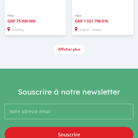
PRIX
PRIX
GNF
75 000 000
GNF
1 021 798 076
Conakry
Import - Dubai
Afficher plus
Souscrire à notre newsletter
Souscrire