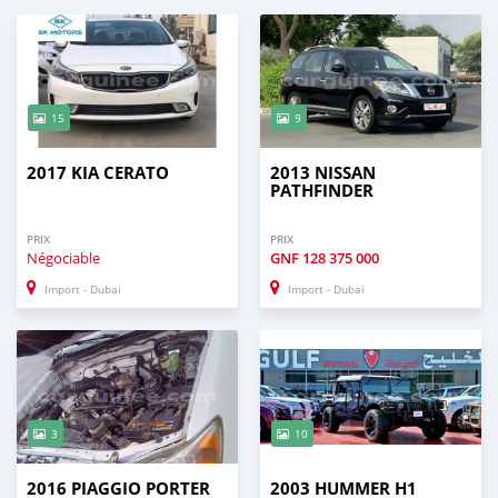
15
9
2017 KIA CERATO
2013 NISSAN
PATHFINDER
PRIX
PRIX
Négociable
GNF
128 375 000
Import - Dubai
Import - Dubai
3
10
2016 PIAGGIO PORTER
2003 HUMMER H1