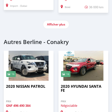
Import - Dubai
36 000 km
Boké
Afficher plus
Autres Berline - Conakry
16
16
2020 NISSAN PATROL
2020 HYUNDAI SANTA
FE
PRIX
PRIX
GNF
496 490 384
Négociable