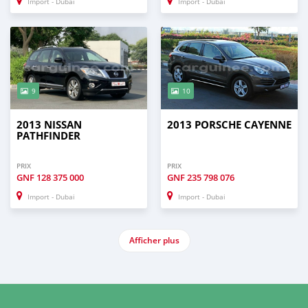
Import - Dubai
Import - Dubai
9
10
2013 NISSAN
2013 PORSCHE CAYENNE
PATHFINDER
PRIX
PRIX
GNF
128 375 000
GNF
235 798 076
Import - Dubai
Import - Dubai
Afficher plus