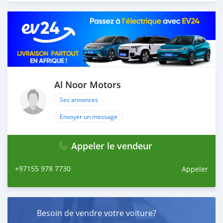
Thousands of vehicles are available for the customer to
purchase online from Al Noor Motors inventory. We
have a wide range of cars and you can be assured that
you will find the best quality cars here at a good
bargain. If you wish to visit any of our companies
around globe to purchase directly, FOB or CIF rates can
also be negotiated upon request. All the prices are
negotiable and all inquiries are welcome.
Al Noor Motors
Ses annonces
SHIPMENT
We p
Envoyer un message
Appeler le vendeur
+97155 978 7730
Appeler
Besoin de vendre votre voiture?