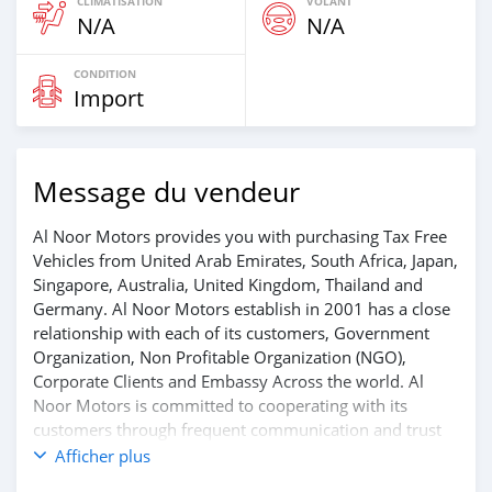
CLIMATISATION
VOLANT
N/A
N/A
CONDITION
Import
Message du vendeur
Al Noor Motors provides you with purchasing Tax Free
Vehicles from United Arab Emirates, South Africa, Japan,
Singapore, Australia, United Kingdom, Thailand and
Germany. Al Noor Motors establish in 2001 has a close
relationship with each of its customers, Government
Organization, Non Profitable Organization (NGO),
Corporate Clients and Embassy Across the world. Al
Noor Motors is committed to cooperating with its
customers through frequent communication and trust
in order to facilitate the completion of a transaction and
Afficher plus
the settlement of any problem on either side.