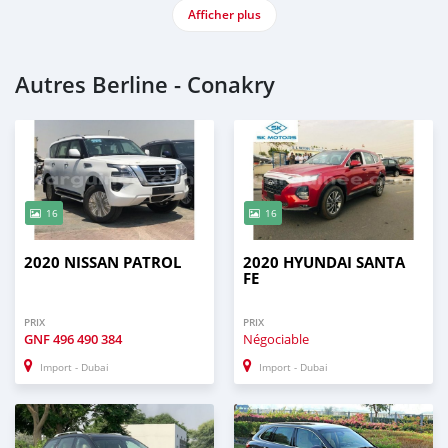
Afficher plus
Autres Berline - Conakry
16
16
2020 NISSAN PATROL
2020 HYUNDAI SANTA
FE
PRIX
PRIX
GNF
496 490 384
Négociable
Import - Dubai
Import - Dubai