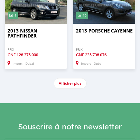
9
10
2013 NISSAN
2013 PORSCHE CAYENNE
PATHFINDER
PRIX
PRIX
GNF
128 375 000
GNF
235 798 076
Import - Dubai
Import - Dubai
Afficher plus
Souscrire à notre newsletter