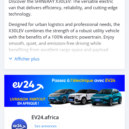
Discover the SHINERAY X30LEV: The versatile electric
van that delivers efficiency, reliability, and cutting-edge
technology.
Designed for urban logistics and professional needs, the
X30LEV combines the strength of a robust utility vehicle
with the benefits of a 100% electric powertrain. Enjoy
smooth, quiet, and emission-free driving while
benefiting from excellent cargo space and payload
capacity. Its intelligent design includes modern
Afficher plus
connectivity features, a user-friendly digital dashboard,
and safety-enhancing driver-assistance systems,
ensuring both productivity and peace of mind on every
trip.
Experience the ideal combination of practicality,
performance, and eco-friendly innovation with the
SHINERAY X30LEV.
Contact us today to learn more and schedule your test
drive!
EV24.africa
Ses annonces