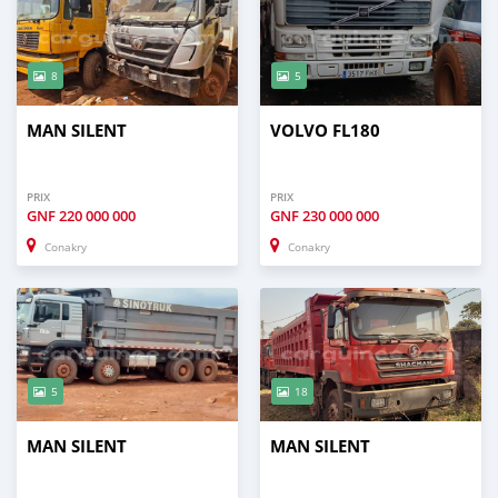
8
5
MAN SILENT
VOLVO FL180
PRIX
PRIX
GNF
220 000 000
GNF
230 000 000
Conakry
Conakry
5
18
MAN SILENT
MAN SILENT