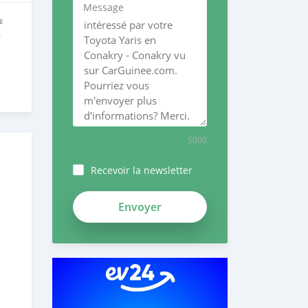
Message
E
e
5000
Recevoir la newsletter
mPDdXGxvcHUay6HxxosL