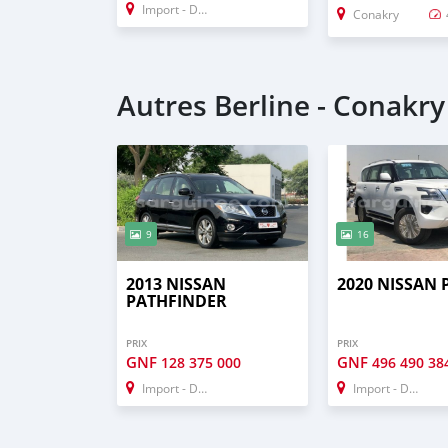
Import - Dubai
Conakry
Autres Berline - Conakry
9
16
2013 NISSAN
2020 NISSAN
PATHFINDER
PRIX
PRIX
GNF
GNF
128 375 000
496 490 38
Import - Dubai
Import - Dubai