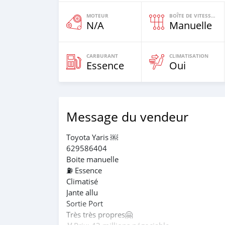
MOTEUR
BOÎTE DE VITESSES
N/A
Manuelle
CARBURANT
CLIMATISATION
Essence
Oui
Message du vendeur
Toyota Yaris ￼
629586404
Boite manuelle
⛽️ Essence
Climatisé
Jante allu
Sortie Port
Très très propres🤗