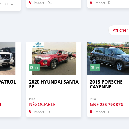
Import - Dubai
Import - Dubai
4 521 km
Afficher
16
10
 PATROL
2020 HYUNDAI SANTA
2013 PORSCHE
FE
CAYENNE
PRIX
PRIX
NÉGOCIABLE
GNF
4
235 798 076
Import - Dubai
Import - Dubai