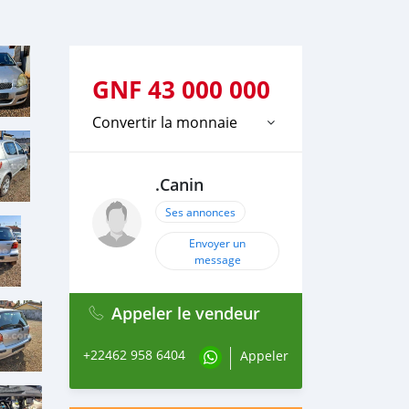
GNF
43 000 000
Convertir la monnaie
.Canin
Ses annonces
Envoyer un
message
Appeler le vendeur
+22462 958 6404
Appeler