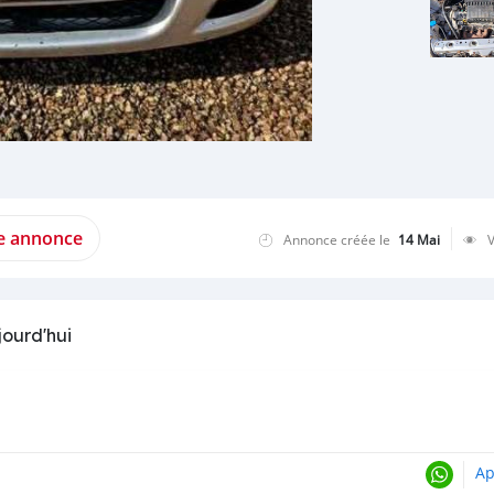
te annonce
Annonce créée le
14 Mai
jourd'hui
Ap