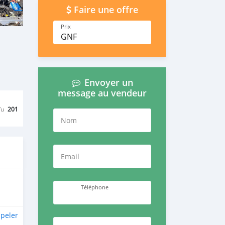
Faire une offre
Prix
GNF
Envoyer un
message au vendeur
Vu
201
Nom
Email
Téléphone
peler