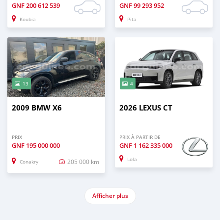
GNF
200 612 539
GNF
99 293 952
Koubia
Pita
13
4
2009 BMW X6
2026 LEXUS CT
PRIX
PRIX À PARTIR DE
GNF
195 000 000
GNF
1 162 335 000
Lola
205 000 km
Conakry
Afficher plus