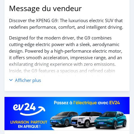
Message du vendeur
Discover the XPENG G9: The luxurious electric SUV that
redefines performance, comfort, and intelligent driving.
Designed for the modern driver, the G9 combines
cutting-edge electric power with a sleek, aerodynamic
design. Powered by a high-performance electric motor,
it offers smooth acceleration, impressive range, and an
exhilarating driving experience with zero emissions.
Inside, the G9 features a spacious and refined cabin
equipped with advanced technology, including a large
Afficher plus
touchscreen display, AI-powered infotainment system,
and a suite of intelligent driver-assist features, ensuring
every journey is safe, connected, and effortless.
Experience the future of luxury electric SUVs — the
XPENG G9.
Contact us today to learn more and schedule your test
drive!