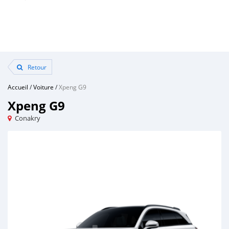
Retour
Accueil
/
Voiture
/
Xpeng G9
Xpeng G9
Conakry