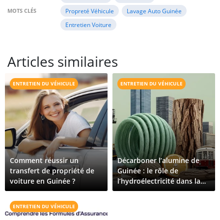
MOTS CLÉS
Propreté Véhicule
Lavage Auto Guinée
Entretien Voiture
Articles similaires
ENTRETIEN DU VÉHICULE
ENTRETIEN DU VÉHICULE
Comment réussir un
Décarboner l’alumine de
transfert de propriété de
Guinée : le rôle de
voiture en Guinée ?
l’hydroélectricité dans la
production d’aluminium
zéro émission
ENTRETIEN DU VÉHICULE