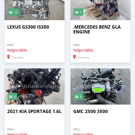
13
5
LEXUS GS300 IS300
.MERCEDES BENZ GLA
ENGINE
PRIX
PRIX
Négociable
Négociable
Conakry
Conakry
4
8
2021 KIA SPORTAGE 1.6L
GMC 2500 3500
PRIX
PRIX
Négociable
Négociable