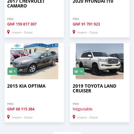
2017 CHEVROLET
2020 HYUNDAI I10
CAMARO
PRIX
PRIX
GNF
159 817 307
GNF
91 701 923
Import - Dubai
Import - Dubai
9
16
2015 KIA OPTIMA
2019 TOYOTA LAND
CRUISER
PRIX
PRIX
GNF
68 115 384
Négociable
Import - Dubai
Import - Dubai