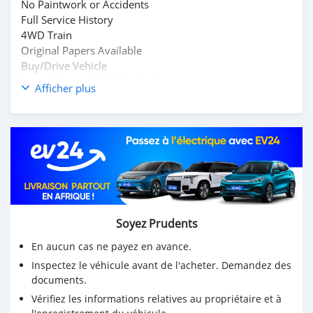
No Paintwork or Accidents
Full Service History
4WD Train
Original Papers Available
Buy/Drive Vehicle
Lexus Warranty Middle East
Afficher plus
Contact Owner WhatsApp : +31651774422
Mailing Message : Mdhamad1402@hotmail.com
Soyez Prudents
En aucun cas ne payez en avance.
Inspectez le véhicule avant de l'acheter. Demandez des
documents.
Vérifiez les informations relatives au propriétaire et à