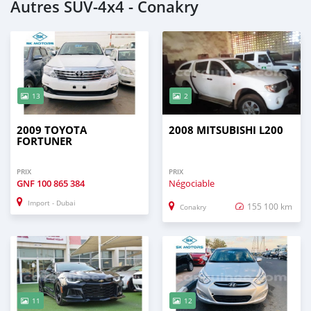
Autres SUV‒4x4 - Conakry
13
2
2009 TOYOTA
2008 MITSUBISHI L200
FORTUNER
PRIX
PRIX
GNF
100 865 384
Négociable
Import - Dubai
155 100 km
Conakry
11
12