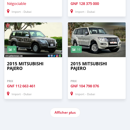
Négociable
GNF
128 375 000
Import - Dubai
Import - Dubai
9
10
2015 MITSUBISHI
2015 MITSUBISHI
PAJERO
PAJERO
PRIX
PRIX
GNF
112 663 461
GNF
104 798 076
Import - Dubai
Import - Dubai
Afficher plus