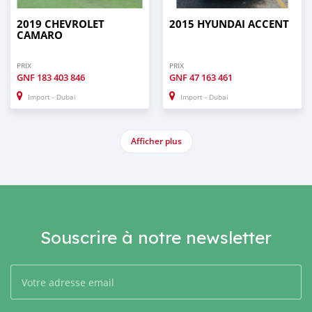
2019 CHEVROLET
2015 HYUNDAI ACCENT
CAMARO
PRIX
PRIX
GNF
183 403 846
GNF
47 163 461
Import - Dubai
Import - Dubai
Afficher plus
Souscrire à notre newsletter