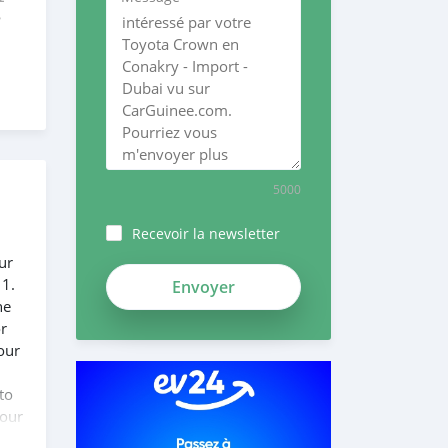
e
5000
Recevoir la newsletter
ur
mPDdXGxvcHUay6HxxosL
 1.
he
or
our
to
 our