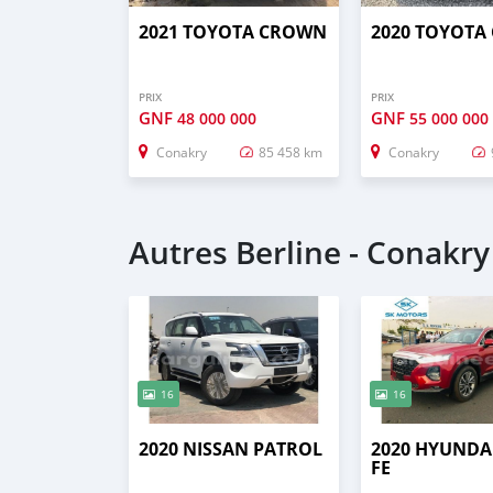
2021 TOYOTA CROWN
2020 TOYOTA
PRIX
PRIX
GNF
GNF
48 000 000
55 000 000
Conakry
85 458 km
Conakry
Autres Berline - Conakry
16
16
2020 NISSAN PATROL
2020 HYUNDA
FE