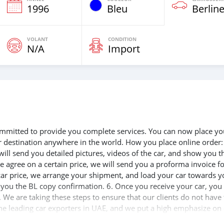
e
1996
Bleu
Berlin
VOLANT
CONDITION
N/A
Import
 committed to provide you complete services. You can now place yo
ur destination anywhere in the world. How you place online order:
will send you detailed pictures, videos of the car, and show you t
e agree on a certain price, we will send you a proforma invoice f
 car price, we arrange your shipment, and load your car towards y
d you the BL copy confirmation. 6. Once you receive your car, you
 We are taking these steps to ensure that our clients do not have 
the leading car exporters in UAE, and we put a high emphasize on
 help you, and guide you towards the