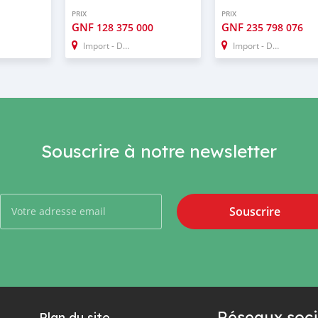
PRIX
PRIX
GNF
GNF
128 375 000
235 798 076
Import - Dubai
Import - Dubai
Souscrire à notre newsletter
Souscrire
Réseaux soci
Plan du site