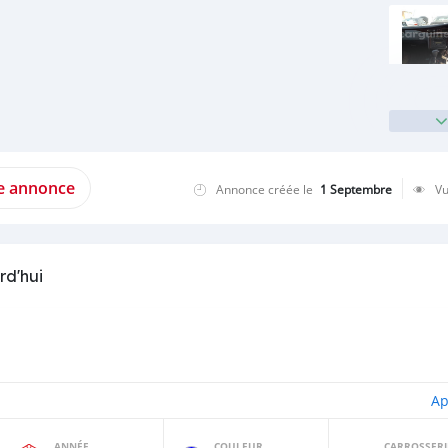
te annonce
Annonce créée le
1 Septembre
V
rd'hui
Ap
ANNÉE
COULEUR
CARROSSERI