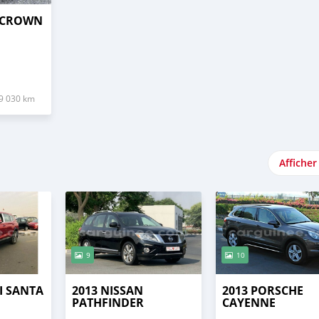
 CROWN
9 030 km
Afficher
9
10
I SANTA
2013 NISSAN
2013 PORSCHE
PATHFINDER
CAYENNE