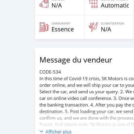
N/A
Automatiqu
CARBURANT
CLIMATISATION
Essence
N/A
Message du vendeur
CODE-534
In this time of Covid-19 crisis, SK Motors is
order online, and we will ship your car to yo
Select the car, and send us your query. 2. We 
car on online video call conference. 3. Once w
the banking transaction. 4. After you pay the
destination. 5. Post loading your car, we sen
confirm us, and we are done with the process.
Travel. And please note, SK Motors is one of 
customer satisfaction. We are always here, to
Afficher plus