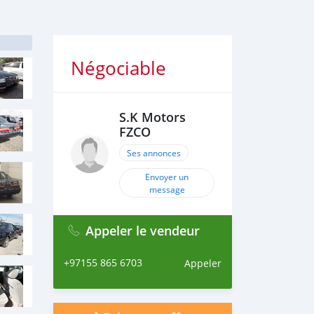
Négociable
S.K Motors
FZCO
Ses annonces
Envoyer un
message
Appeler le vendeur
+97155 865 6703
Appeler