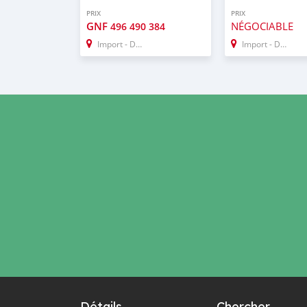
PRIX
PRIX
GNF
NÉGOCIABLE
496 490 384
Import - Dubai
Import - Dubai
Détails
Chercher