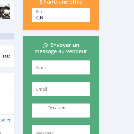
Faire une offre
Prix
GNF
Envoyer un
message au vendeur
u
1381
Nom
Email
Téléphone
peler
Message
E