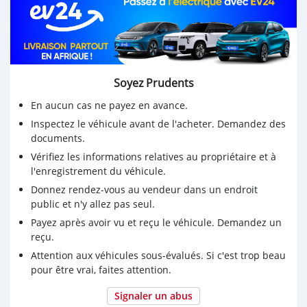
Courroie de distribution changée : 305 800 km, le
23/07/2019
Remplacement du roulement de roue côté conducteur
en 2024
Soyez Prudents
Km 311116, date : 18/03/2021
En aucun cas ne payez en avance.
Changement:
Inspectez le véhicule avant de l'acheter. Demandez des
documents.
Huile
Vérifiez les informations relatives au propriétaire et à
Filtre à huile
l'enregistrement du véhicule.
Donnez rendez-vous au vendeur dans un endroit
Filtre à pollen
public et n'y allez pas seul.
Filtre à gazole
Payez après avoir vu et reçu le véhicule. Demandez un
reçu.
Filtre à air
Attention aux véhicules sous-évalués. Si c'est trop beau
Essuie-glaces
pour être vrai, faites attention.
Prochaine intervention : 326116 ou 18/03/2022
Signaler un abus