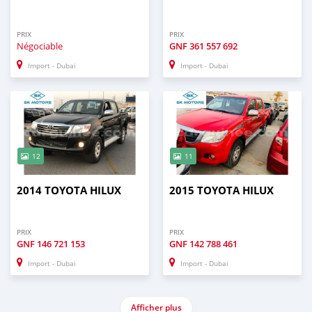
PRIX
PRIX
Négociable
GNF
361 557 692
Import - Dubai
Import - Dubai
12
11
2014 TOYOTA HILUX
2015 TOYOTA HILUX
PRIX
PRIX
GNF
146 721 153
GNF
142 788 461
Import - Dubai
Import - Dubai
Afficher plus