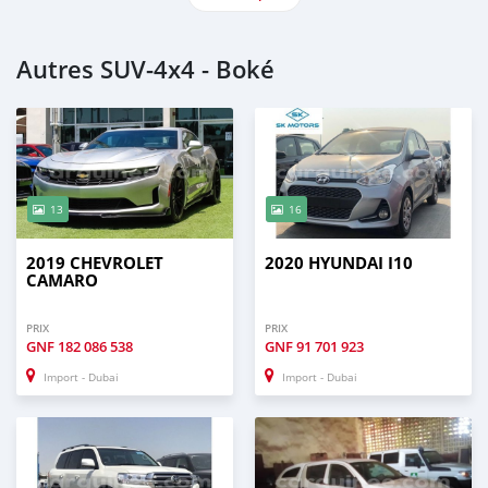
Autres SUV‒4x4 - Boké
13
16
2019 CHEVROLET
2020 HYUNDAI I10
CAMARO
PRIX
PRIX
GNF
182 086 538
GNF
91 701 923
Import - Dubai
Import - Dubai