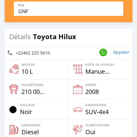
Prix
GNF
Toyota Hilux
Détails
Appeler
+22462 225 5610
MOTEUR
BOÎTE DE VITESSES
10 L
Manuelle
KILOMÉTRAGE
ANNÉE
210 000 Km
2008
COULEUR
CARROSSERIE
Noir
SUV‒4x4
CARBURANT
CLIMATISATION
Diesel
Oui