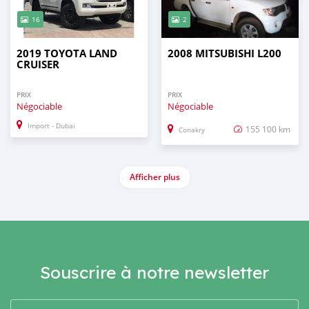
16
2
2019 TOYOTA LAND
2008 MITSUBISHI L200
CRUISER
PRIX
PRIX
Négociable
Négociable
Import - Dubai
155 100 km
Conakry
Afficher plus
Souscrire à notre newsletter