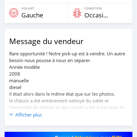
VOLANT
CONDITION
Gauche
Occasion
Message du vendeur
Rare opportunité ! Notre pick-up est à vendre. Un autre
besoin nous pousse à nous en séparer.
Année modèle
2008
manuelle
diesel
il était alors dans le même état que sur les photos.
le châssis a été entièrement nettoyé du sable et
l'ensemble du châssis et des cavités a été traité avec du
Fluidfilm. Entretien régulier effectué par mes soins
Afficher plus
(technicien automobile).
Pneus cloutés sur jantes en acier.