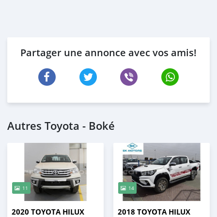
Rouille sur l'aile arrière, côté passager.
Le plafonnier à rotor fonctionne partiellement. Ou alors,
je n'ai pas compris son fonctionnement.
Feu de position latéral côté passager défectueux
Partager une annonce avec vos amis!
La voiture est vendue en de trés bonne état de marche ..
Autres Toyota - Boké
11
14
2020 TOYOTA HILUX
2018 TOYOTA HILUX