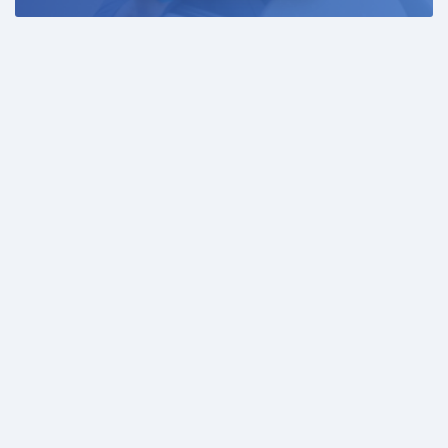
Changement:
Huile et filtre à huile
Prochaine révision, révision majeure (nous avons le
filtre à gazole, le filtre à air et le filtre à pollen), ceci est
inclus.
01.09.2026 ou km : 359546
Manquant:
Les chasse-bœufs à l'avant ne sont pas homologués.
Un bruit se fait entendre au niveau de l'essieu arrière
aux alentours de 70 km/h, mais depuis que j'ai opté
pour l'huile Orion, le problème s'est nettement
amélioré.
Lors de fortes pluies, de l'eau s'infiltre par le montant A
côté conducteur.