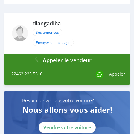
Km : 327062 Date : 29/10/2022
Changement:
diangadiba
Huile
Ses annonces
Filtre à huile
Envoyer un message
Filtre à pollen
Prochaine intervention : 342062 ou 29.10.2023
Appeler le vendeur
Km : 336520 Date : 16/12/2023
+22462 225 5610
Appeler
Changement:
Huile
Filtre à huile
Besoin de vendre votre voiture?
Nous allons vous aider!
Essuie-glaces
Prochain service : 351520 ou 16.12.2024
Vendre votre voiture
09.01.2025 km 344546