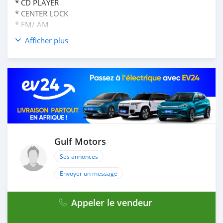
* CD PLAYER
* CENTER LOCK
* FM/ AM
Afficher plus
AND MANY MORE
____________________________________
☎CONTACT DETAILS:
ABDULLAH ( )
-
LAISEL ( ) OR ( )
-
TELEPHONE ( )
____________________________________
Gulf Motors
CASH PURCHASE
Ses annonces
---------------------------
DOCUMENTS REQUIRED
Envoyer un message
* EMIRATES ID
* DRIVING LICENSE
Appeler le vendeur
BANK FINANCE
------------------------