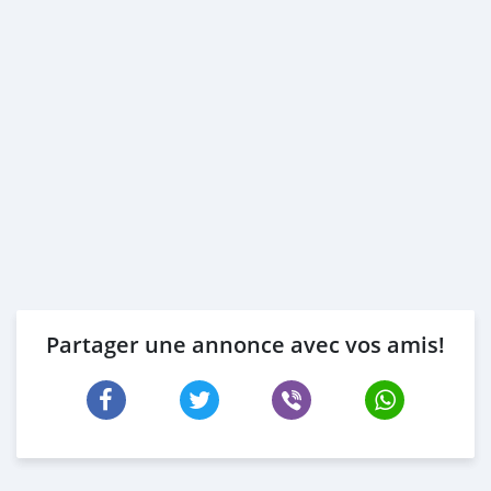
* 3 month company statement
_____________________________________
SELL YOUR CAR
------------------------
Contact or
—
We pay cas
Partager une annonce avec vos amis!