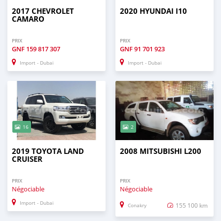
2017 CHEVROLET
2020 HYUNDAI I10
CAMARO
PRIX
PRIX
GNF
159 817 307
GNF
91 701 923
Import - Dubai
Import - Dubai
16
2
2019 TOYOTA LAND
2008 MITSUBISHI L200
CRUISER
PRIX
PRIX
Négociable
Négociable
Import - Dubai
155 100 km
Conakry