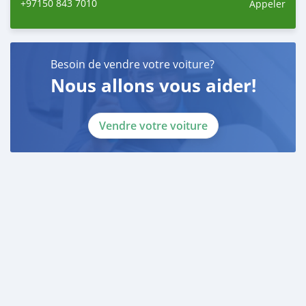
+97150 843 7010
Appeler
Employed:
* Salary Certificate
* 3 month bank statement with original stamp
* Passport & Visa copies
Besoin de vendre votre voiture?
* Emirates ID copy
Nous allons vous aider!
—
Self Employed:
Vendre votre voiture
* Trade License
* Memorandum of Article
* Passport copies of all partners
* Passport and visa copies of applicant
* Emirates ID
* 3 month personal bank statement
* 3 month company bank statement
—
Companies:
* Trade License
* Memorandum of Article
* Passport copies of all partners