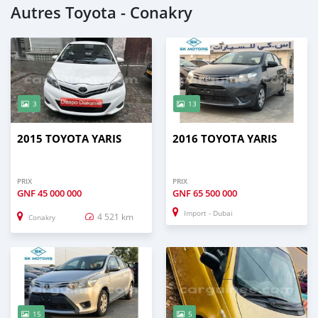
Autres Toyota - Conakry
3
13
2015 TOYOTA YARIS
2016 TOYOTA YARIS
PRIX
PRIX
GNF
45 000 000
GNF
65 500 000
Import - Dubai
4 521 km
Conakry
15
5