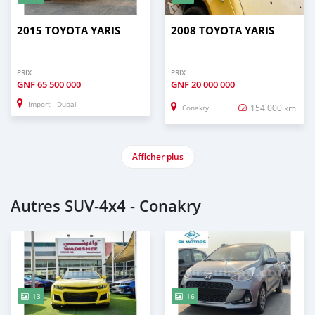
2015 TOYOTA YARIS
2008 TOYOTA YARIS
PRIX
PRIX
GNF
65 500 000
GNF
20 000 000
Import - Dubai
154 000 km
Conakry
Afficher plus
Autres SUV‒4x4 - Conakry
13
16