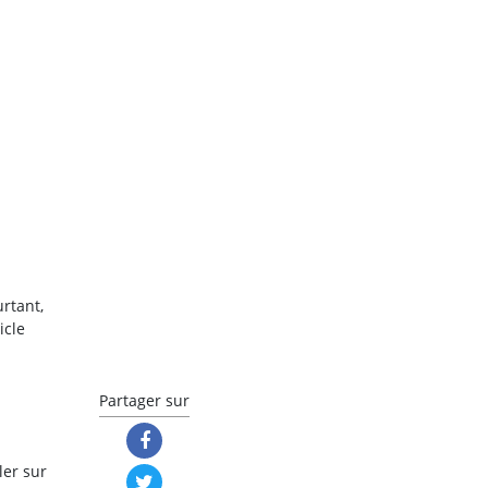
urtant,
icle
Partager sur
ler sur