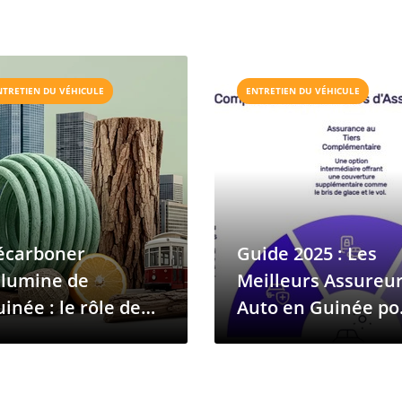
NTRETIEN DU VÉHICULE
ENTRETIEN DU VÉHICULE
écarboner
Guide 2025 : Les
alumine de
Meilleurs Assureu
inée : le rôle de
Auto en Guinée po
hydroélectricité
une Conduite
ns la production
Sereine
’aluminium zéro