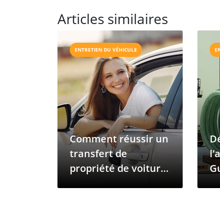
Articles similaires
ENTRETIEN DU VÉHICULE
E
Comment réussir un
D
transfert de
l’
propriété de voiture
Gu
en Guinée ?
l’
da
d