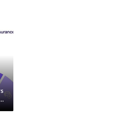
rs
ur