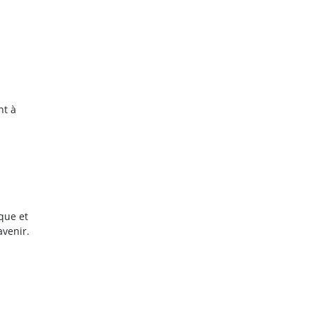
nt à
que et
avenir.