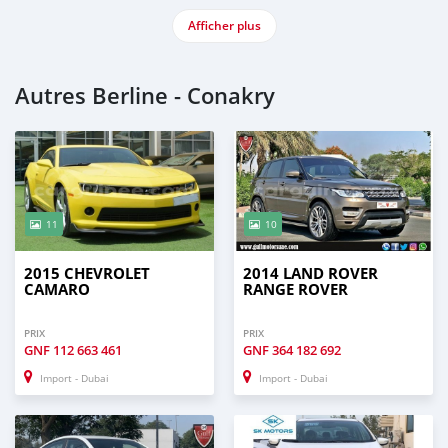
Afficher plus
Autres Berline - Conakry
11
10
2015 CHEVROLET
2014 LAND ROVER
CAMARO
RANGE ROVER
PRIX
PRIX
GNF
112 663 461
GNF
364 182 692
Import - Dubai
Import - Dubai