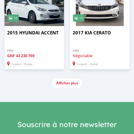
10
15
2015 HYUNDAI ACCENT
2017 KIA CERATO
PRIX
PRIX
GNF
43 230 769
Négociable
Import - Dubai
Import - Dubai
Afficher plus
Souscrire à notre newsletter