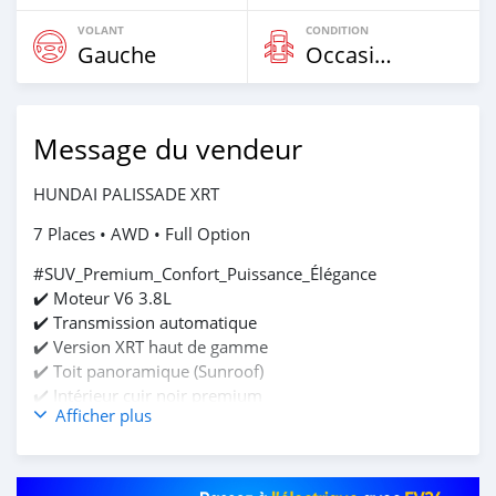
VOLANT
CONDITION
Gauche
Occasion
Message du vendeur
HUNDAI PALISSADE XRT
7 Places • AWD • Full Option
#SUV_Premium_Confort_Puissance_Élégance
✔️ Moteur V6 3.8L
✔️ Transmission automatique
✔️ Version XRT haut de gamme
✔️ Toit panoramique (Sunroof)
✔️ Intérieur cuir noir premium
Afficher plus
✔️ Sièges électriques & climatisés
✔️ Grand écran multimédia
✔️ Caméra de recul & radars de stationnement
✔️ Régulateur de vitesse (Cruise Control)