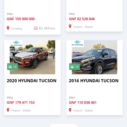
PRIX
PRIX
GNF
105 000 000
GNF
82 528 846
Import - Dubai
82 369 km
Conakry
14
16
2020 HYUNDAI TUCSON
2016 HYUNDAI TUCSON
PRIX
PRIX
GNF
179 471 153
GNF
110 038 461
Import - Dubai
Import - Dubai