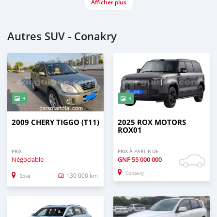
Afficher plus
Autres SUV - Conakry
9
3
2009 CHERY TIGGO (T11)
2025 ROX MOTORS
ROX01
PRIX
PRIX À PARTIR DE
Négociable
GNF
55 000 000
Conakry
130 000 km
Boké