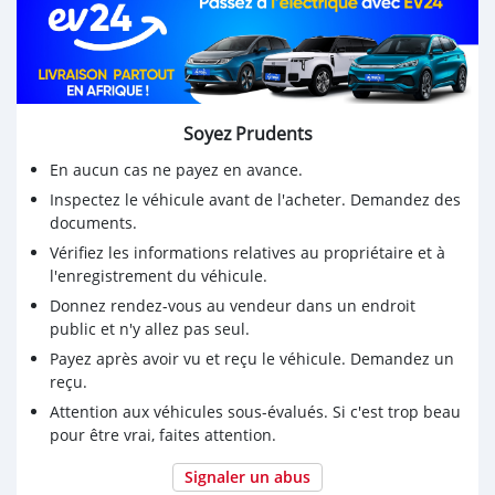
✔️ AWD – Excellente stabilité route & long trajet
📌 Spécifications américaines
📌 57,000 km seulement
📌 État impeccable intérieur & extérieur
📌 Pneus neufs + batterie neuve
Soyez Prudents
💰 Prix : 30.000 USD transport inclus jusqu’au port de
En aucun cas ne payez en avance.
votre pays
Inspectez le véhicule avant de l'acheter. Demandez des
#Importation_Dubaï → Afrique
documents.
✅ Assistance export
Vérifiez les informations relatives au propriétaire et à
✅ Accompagnement transport & douane
l'enregistrement du véhicule.
✅ Livraison rapide
Donnez rendez-vous au vendeur dans un endroit
✅ Possibilité de commande personnalisée
public et n'y allez pas seul.
📲 WhatsApp Guinée : +224 612 90 90 00
Payez après avoir vu et reçu le véhicule. Demandez un
📲 WhatsApp Dubaï : +971 529 277 910
reçu.
📞 Appel uniquement : +971 54 317 6707
Attention aux véhicules sous-évalués. Si c'est trop beau
📩 Email : contact.nhbdistributeurauto@gmail.com
pour être vrai, faites attention.
Signaler un abus