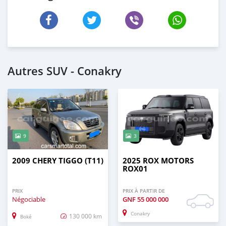
Autres SUV - Conakry
9
3
2009 CHERY TIGGO (T11)
2025 ROX MOTORS
ROX01
PRIX
PRIX À PARTIR DE
Négociable
GNF
55 000 000
Conakry
130 000 km
Boké