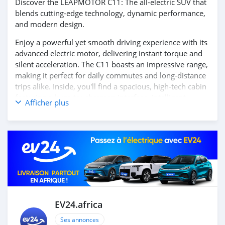
Discover the LEAPMOTOR C11: The all-electric SUV that
blends cutting-edge technology, dynamic performance,
and modern design.
Enjoy a powerful yet smooth driving experience with its
advanced electric motor, delivering instant torque and
silent acceleration. The C11 boasts an impressive range,
making it perfect for daily commutes and long-distance
trips alike. Inside, you'll find a spacious, high-tech cabin
featuring a large touchscreen interface, intelligent
Afficher plus
connectivity options, and the latest driver-assistance
systems for enhanced safety and convenience.
Step into the future of electric mobility with the
LEAPMOTOR C11.
Contact us today to learn more and book your test
drive!
EV24.africa
Ses annonces