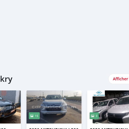
akry
Afficher
15
3