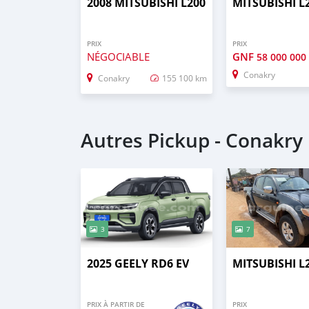
2008 MITSUBISHI L200
MITSUBISHI L
PRIX
PRIX
NÉGOCIABLE
GNF
58 000 000
Conakry
Conakry
155 100 km
Autres Pickup - Conakry
3
7
2025 GEELY RD6 EV
MITSUBISHI L
PRIX À PARTIR DE
PRIX