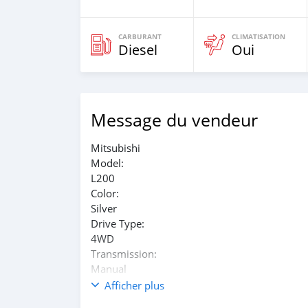
CARBURANT
CLIMATISATION
Diesel
Oui
Message du vendeur
Mitsubishi
Model:
L200
Color:
Silver
Drive Type:
4WD
Transmission:
Manual
Wheels:
Afficher plus
15'