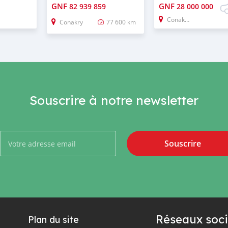
GNF
GNF
82 939 859
28 000 000
Conakry
Conakry
77 600 km
Souscrire à notre newsletter
Souscrire
Réseaux soci
Plan du site