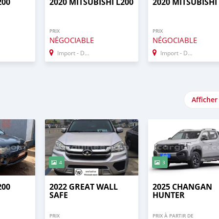
200
2020 MITSUBISHI L200
2020 MITSUBISHI
PRIX
PRIX
NÉGOCIABLE
NÉGOCIABLE
Import - Dubai
Import - Dubai
Afficher
4
3
200
2022 GREAT WALL
2025 CHANGAN
SAFE
HUNTER
PRIX
PRIX À PARTIR DE