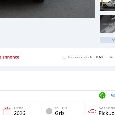
te annonce
Annonce créée le
30 Mai
Ap
ANNÉE
COULEUR
CARROSSERI
2026
Gris
Pickup