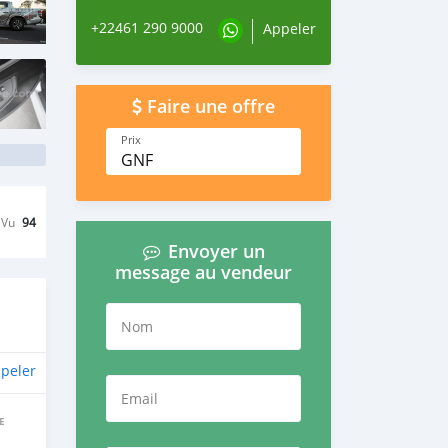
+22461 290 9000
Appeler
Faire une offre
Prix
GNF
Vu
94
Envoyer un
message au vendeur
Nom
peler
Email
E