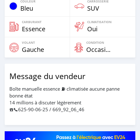
COULEUR
CARROSSERIE
Bleu
SUV
CARBURANT
CLIMATISATION
Essence
Oui
VOLANT
CONDITION
Gauche
Occasion
Message du vendeur
Boîte manuelle essence ⛽️ climatisée aucune panne
bonne état
14 millions à discuter légèrement
☎️📞625-90-06-25 / 669_92_06_46