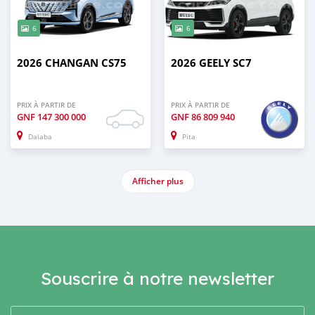
6
6
2026 CHANGAN CS75
2026 GEELY SC7
PRIX À PARTIR DE
PRIX À PARTIR DE
GNF
147 300 000
GNF
86 809 940
Dalaba
Pita
Afficher plus
Souscrire à notre newsletter