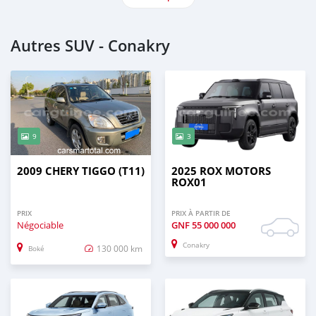
Autres SUV - Conakry
9
3
2009 CHERY TIGGO (T11)
2025 ROX MOTORS
ROX01
PRIX
PRIX À PARTIR DE
Négociable
GNF
55 000 000
Conakry
130 000 km
Boké