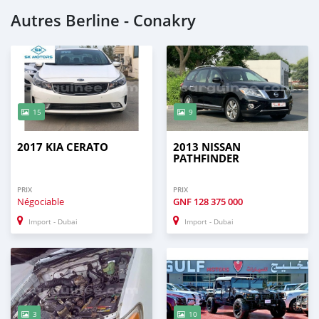
Autres Berline - Conakry
15
9
2017 KIA CERATO
2013 NISSAN
PATHFINDER
PRIX
PRIX
Négociable
GNF
128 375 000
Import - Dubai
Import - Dubai
3
10