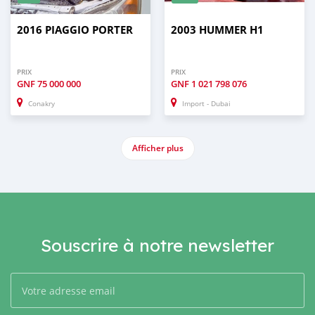
2016 PIAGGIO PORTER
2003 HUMMER H1
PRIX
PRIX
GNF
75 000 000
GNF
1 021 798 076
Conakry
Import - Dubai
Afficher plus
Souscrire à notre newsletter