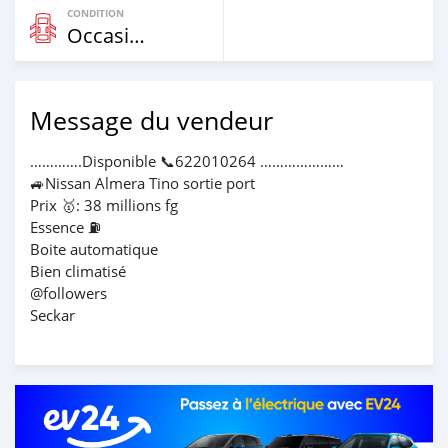
CONDITION
Occasion
Message du vendeur
………….Disponible 📞622010264 …………………
🚙Nissan Almera Tino sortie port
Prix 🥇: 38 millions fg
Essence ⛽️
Boite automatique
Bien climatisé
@followers
Seckar