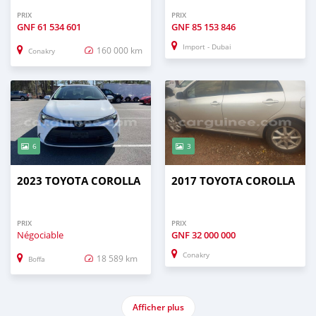
PRIX
PRIX
GNF
61 534 601
GNF
85 153 846
Import - Dubai
160 000 km
Conakry
6
3
2023 TOYOTA COROLLA
2017 TOYOTA COROLLA
PRIX
PRIX
Négociable
GNF
32 000 000
Conakry
18 589 km
Boffa
Afficher plus