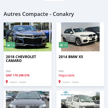
Autres Compacte - Conakry
15
16
2018 CHEVROLET
2014 BMW X5
CAMARO
PRIX
PRIX
GNF
170 298 076
Négociable
Import - Dubai
Import - Dubai