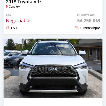
2018 Toyota Vitz
Conakry
PRIX
KILOMÉTRAGE
Négociable
54 256 KM
1,5 L
Automatique
Publié il y a 8 mois