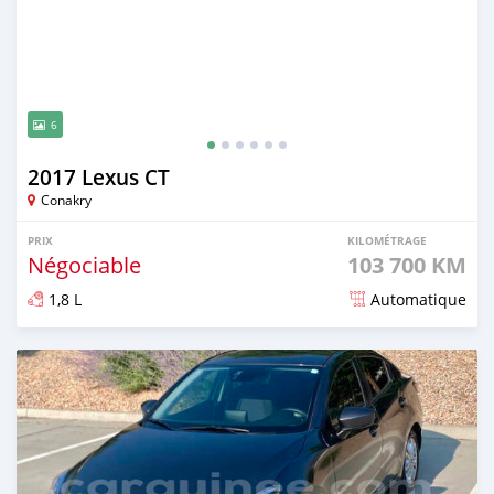
6
2017 Lexus CT
Conakry
PRIX
KILOMÉTRAGE
Négociable
103 700 KM
1,8 L
Automatique
Publié il y a 8 mois