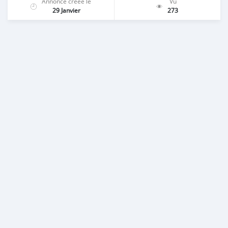
Annonce créée le
Vu
29 Janvier
273