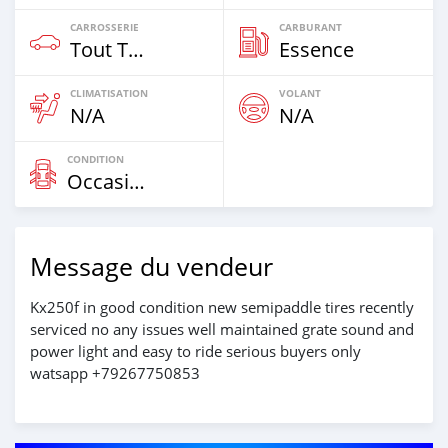
CARROSSERIE
CARBURANT
Tout Terrain
Essence
CLIMATISATION
VOLANT
N/A
N/A
CONDITION
Occasion
Message du vendeur
Kx250f in good condition new semipaddle tires recently
serviced no any issues well maintained grate sound and
power light and easy to ride serious buyers only
watsapp +79267750853