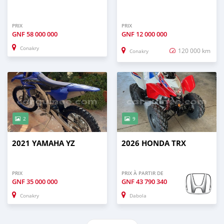
PRIX
PRIX
GNF
58 000 000
GNF
12 000 000
Conakry
120 000 km
Conakry
2
9
2021 YAMAHA YZ
2026 HONDA TRX
PRIX
PRIX À PARTIR DE
GNF
35 000 000
GNF
43 790 340
Conakry
Dabola